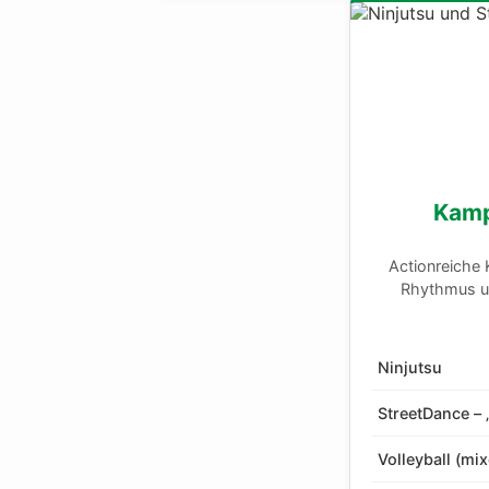
Kamp
Actionreiche 
Rhythmus un
Ninjutsu
StreetDance – 
Volleyball (mi