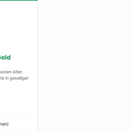
Gold
besten Alter.
e in geselliger
nen)